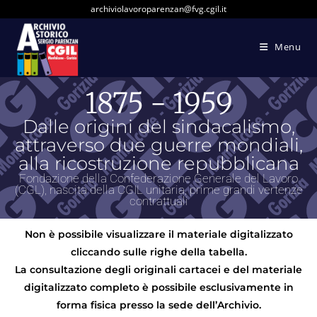
archiviolavoroparenzan@fvg.cgil.it
Menu
1875 - 1959
Dalle origini del sindacalismo,
attraverso due guerre mondiali,
alla ricostruzione repubblicana
Fondazione della Confederazione Generale del Lavoro
(CGL), nascita della CGIL unitaria, prime grandi vertenze
contrattuali
Non è possibile visualizzare il materiale digitalizzato
cliccando sulle righe della tabella.
La consultazione degli originali cartacei e del materiale
digitalizzato completo è possibile esclusivamente in
forma fisica presso la sede dell’Archivio.