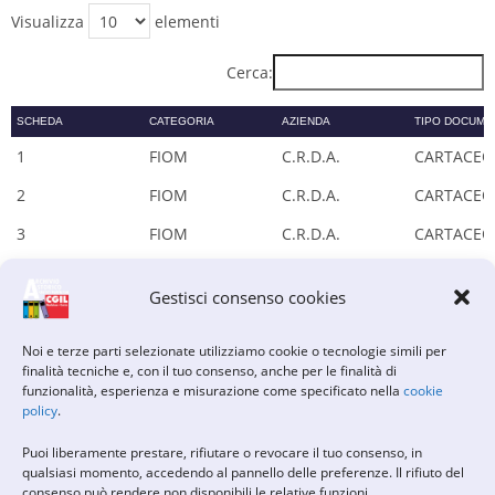
Visualizza
elementi
Cerca:
SCHEDA
CATEGORIA
AZIENDA
TIPO DOCUME
1
FIOM
C.R.D.A.
CARTACEO
2
FIOM
C.R.D.A.
CARTACEO
3
FIOM
C.R.D.A.
CARTACEO
4
FIOM
C.R.D.A.
CARTACEO
Gestisci consenso cookies
5
FIOM
C.R.D.A.
CARTACEO
6
FIOM
S.MARCO
CARTACEO
Noi e terze parti selezionate utilizziamo cookie o tecnologie simili per
finalità tecniche e, con il tuo consenso, anche per le finalità di
7
FIOM
C.R.D.A.
CARTACEO
funzionalità, esperienza e misurazione come specificato nella
cookie
policy
.
8
FIOM
C.R.D.A.
CARTACEO
Puoi liberamente prestare, rifiutare o revocare il tuo consenso, in
9
FIOM
S.MARCO
CARTACEO
qualsiasi momento, accedendo al pannello delle preferenze. Il rifiuto del
consenso può rendere non disponibili le relative funzioni.