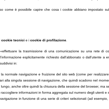
uso come è possibile capire che cosa i cookie abbiano impostato sul 
i
cookie tecnici
e i
cookie di profilazione
.
di «effettuare la trasmissione di una comunicazione su una rete di c
ll’informazione esplicitamente richiesto dall’abbonato o dall’utente a 
uddivisi in:
la normale navigazione e fruizione del sito web (come per realizzare
pari alla singola sessione di navigazione, che quindi scadono nel mome
a lungo, anche oltre quindi la chiusura della sessione del browser, ma 
r raccogliere informazioni in forma aggregata sul numero degli utenti e su
avigazione in funzione di una serie di criteri selezionati (ad esempio, la