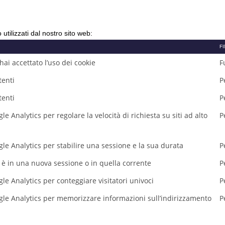
utilizzati dal nostro sito web:
F
ai accettato l’uso dei cookie
F
tenti
P
tenti
P
e Analytics per regolare la velocità di richiesta su siti ad alto
P
gle Analytics per stabilire una sessione e la sua durata
P
e è in una nuova sessione o in quella corrente
P
le Analytics per conteggiare visitatori univoci
P
gle Analytics per memorizzare informazioni sull’indirizzamento
P