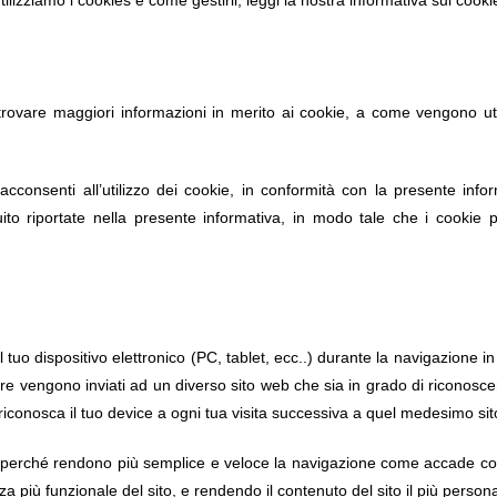
tilizziamo i cookies e come gestirli, leggi la nostra informativa sui cooki
 trovare maggiori informazioni in merito ai cookie, a come vengono util
onsenti all’utilizzo dei cookie, in conformità con la presente inform
guito riportate nella presente informativa, in modo tale che i cookie 
ul tuo dispositivo elettronico (PC, tablet, ecc..) durante la navigazione in
re vengono inviati ad un diverso sito web che sia in grado di riconosc
iconosca il tuo device a ogni tua visita successiva a quel medesimo sit
ili perché rendono più semplice e veloce la navigazione come accade co
a più funzionale del sito, e rendendo il contenuto del sito il più persona