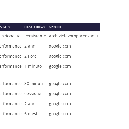
INALITÀ
PERSISTENZA
ORIGINE
unzionalità
Persistente
archiviolavoroparenzan.it
erformance
2 anni
google.com
erformance
24 ore
google.com
erformance
1 minuto
google.com
erformance
30 minuti
google.com
erformance
sessione
google.com
erformance
2 anni
google.com
erformance
6 mesi
google.com